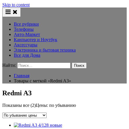
Skip to content
Все рубрики
Телефоны
Авто-Маркет
Канпьютер и Ноутбук
Аксессуары
Элктроника и бытовая техника
Все для Дома
Найти:
Главная
Товары с меткой «Redmi A3»
Redmi A3
Показаны все (2)
Цены: по убыванию